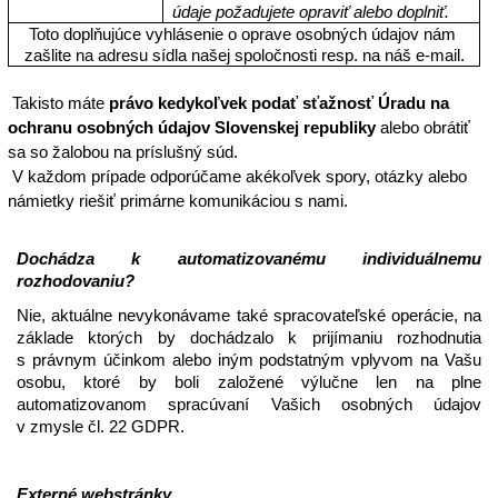
údaje požadujete opraviť alebo doplniť. 
Toto doplňujúce vyhlásenie o oprave osobných údajov nám 
zašlite na adresu sídla našej spoločnosti resp. na náš e-mail.
 Takisto máte 
právo kedykoľvek podať sťažnosť Úradu
na 
ochranu osobných údajov Slovenskej republiky
 alebo obrátiť 
sa so žalobou na príslušný súd. 
 V každom prípade odporúčame akékoľvek spory, otázky alebo 
námietky riešiť primárne komunikáciou s nami. 
Dochádza k automatizovanému individuálnemu 
rozhodovaniu?
Nie, aktuálne nevykonávame také spracovateľské operácie, na 
základe ktorých by dochádzalo k prijímaniu rozhodnutia 
s právnym účinkom alebo iným podstatným vplyvom na Vašu 
osobu, ktoré by boli založené výlučne len na plne 
automatizovanom spracúvaní Vašich osobných údajov 
v zmysle čl. 22 GDPR. 
Externé webstránky