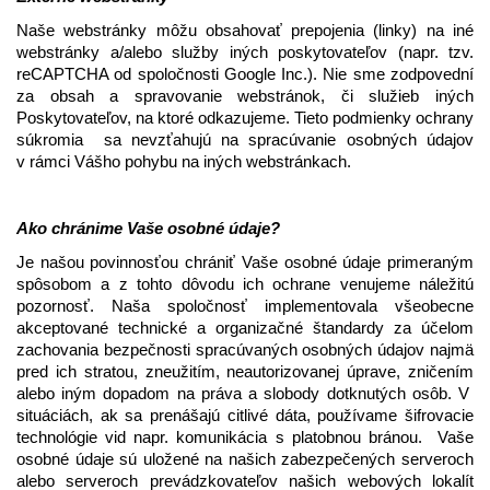
Naše webstránky môžu obsahovať prepojenia (linky) na iné 
webstránky a/alebo služby iných poskytovateľov (napr. tzv. 
reCAPTCHA od spoločnosti Google Inc.). Nie sme zodpovední 
za obsah a spravovanie webstránok, či služieb iných 
Poskytovateľov, na ktoré odkazujeme. Tieto podmienky ochrany 
súkromia  sa nevzťahujú na spracúvanie osobných údajov 
v rámci Vášho pohybu na iných webstránkach. 
Ako chránime Vaše osobné údaje?
Je našou povinnosťou chrániť Vaše osobné údaje primeraným 
spôsobom a z tohto dôvodu ich ochrane venujeme náležitú 
pozornosť. Naša spoločnosť implementovala všeobecne 
akceptované technické a organizačné štandardy za účelom 
zachovania bezpečnosti spracúvaných osobných údajov najmä 
pred ich stratou, zneužitím, neautorizovanej úprave, zničením 
alebo iným dopadom na práva a slobody dotknutých osôb. V  
situáciách, ak sa prenášajú citlivé dáta, používame šifrovacie 
technológie vid napr. komunikácia s platobnou bránou.  Vaše 
osobné údaje sú uložené na našich zabezpečených serveroch 
alebo serveroch prevádzkovateľov našich webových lokalít 